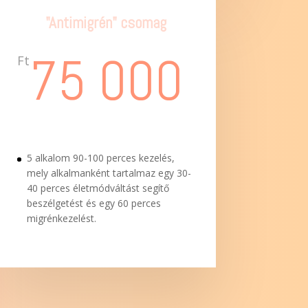
"Antimigrén" csomag
75 000
Ft
5 alkalom 90-100 perces kezelés,
mely alkalmanként tartalmaz egy 30-
40 perces életmódváltást segítő
beszélgetést és egy 60 perces
migrénkezelést.