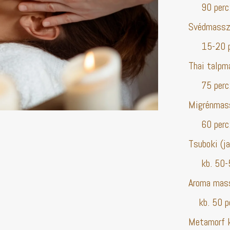
90 perc: 
Svédmasszá
15-20 per
Thai talp
75 perc: 
Migrénmas
60 perc: 
Tsuboki (j
kb. 50-55
Aroma mass
kb. 50 pe
Metamorf k