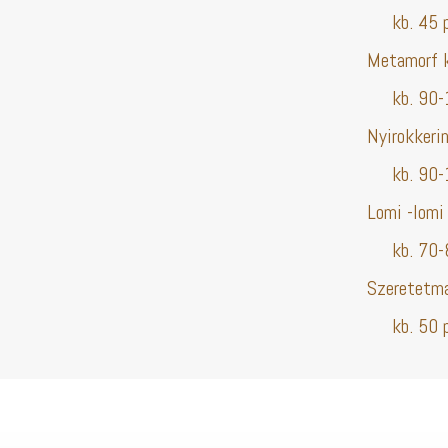
kb. 45 pe
Metamorf k
kb. 90-12
Nyirokker
kb. 90-12
Lomi -lomi
kb. 70-80
Szeretetma
kb. 50 pe