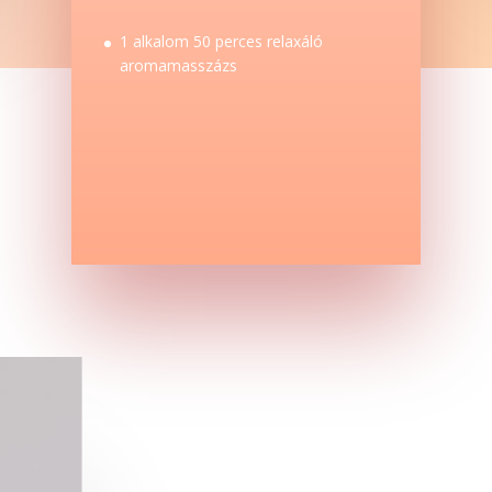
1 alkalom 50 perces relaxáló
aromamasszázs