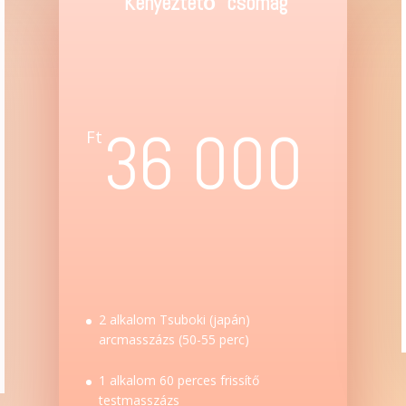
"Kényeztető" csomag
36 000
Ft
2 alkalom Tsuboki (japán)
arcmasszázs (50-55 perc)
1 alkalom 60 perces frissítő
testmasszázs