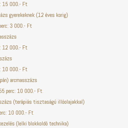
15 000.- Ft
zs gyerekeknek (12 éves korig)
c: 3 000.- Ft
masszázs
12 000.- Ft
százs
10 000.- Ft
apán) arcmasszázs
 perc: 10 000.- Ft
zázs (terápiás tisztaságú illóolajakkal)
rc: 10 000.- Ft
ezelés (lelki blokkoldó technika)