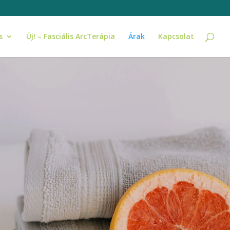
s
Új! – Fasciális ArcTerápia
Árak
Kapcsolat