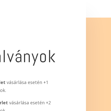
alványok
let
vásárlása esetén +1
ok.
rlet
vásárlása esetén +2
ok.